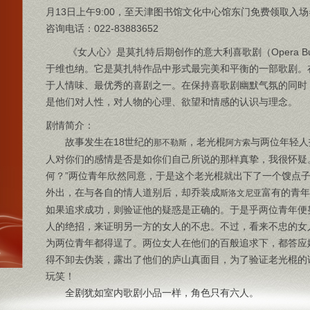
月13日上午9:00，至天津图书馆文化中心馆东门免费领取入场
咨询电话：022-83883652
《女人心》是莫扎特后期创作的意大利喜歌剧（Opera Buf
于维也纳。它是莫扎特作品中形式最完美和平衡的一部歌剧。
于人情味、最优秀的喜剧之一。在保持喜歌剧幽默气氛的同时
是他们对人性，对人物的心理、欲望和情感的认识与理念。
剧情简介：
故事发生在18世纪的
，老光棍
与两位年轻人
那不勒斯
阿方索
人对你们的感情是否是如你们自己所说的那样真挚，我很怀疑
何？”两位青年欣然同意，于是这个老光棍就出下了一个馊点
外出，在与各自的情人道别后，却乔装成
富有的青年
斯洛文尼亚
如果追求成功，则验证他的疑惑是正确的。于是乎两位青年便
人的绝招，来证明另一方的女人的不忠。不过，看来不忠的女
为两位青年都得逞了。两位女人在他们的百般追求下，都答应
得不卸去伪装，露出了他们的庐山真面目，为了验证老光棍的
玩笑！
全剧犹如室内歌剧小品一样，角色只有六人。