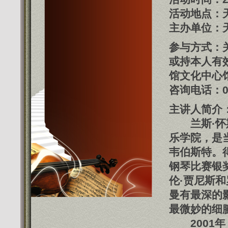
活动地点：
主办单位：
参与方式：
或持本人有效
馆文化中心
咨询电话：022
主讲人简介
兰斯
·
怀
乐学院，是
韦伯斯特。
钢琴比赛银
伦·贾尼斯
曼有最深的
最微妙的细
2001