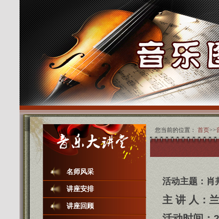
您当前的位置：
首页
>>
名师风采
活动主题：肖
讲座安排
主 讲 人：
讲座回顾
活动时间：2