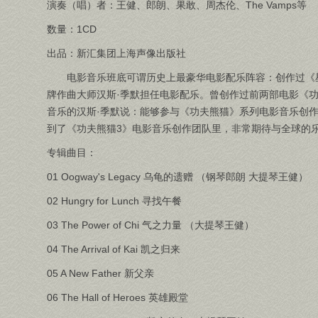
演奏（唱）者：王健、郎朗、果敢、周杰伦、The Vamps等
数量：1CD
出品：新汇集团上海声像出版社
电影音乐班底可谓历史上最豪华电影配乐阵容：创作过《
牌作曲大师汉斯·季默担任电影配乐。曾创作过前两部电影《功
音乐的汉斯·季默说：能够参与《功夫熊猫》系列电影音乐创
到了《功夫熊猫3》电影音乐创作团队里，非常期待与全球的乐
专辑曲目：
01 Oogway's Legacy 乌龟的遗赠 （钢琴郎朗 大提琴王健）
02 Hungry for Lunch 寻找午餐
03 The Power of Chi 气之力量 （大提琴王健）
04 The Arrival of Kai 凯之归来
05 A New Father 新父亲
06 The Hall of Heroes 英雄殿堂