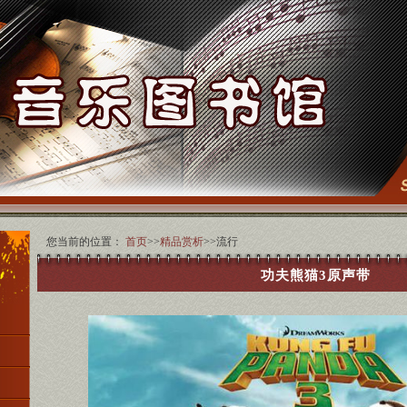
您当前的位置：
首页
>>
精品赏析
>>流行
功夫熊猫3原声带