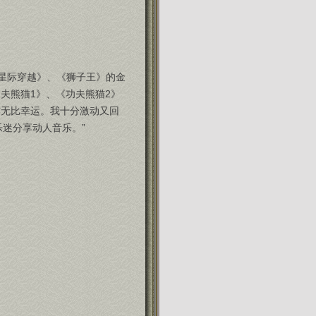
星际穿越》、《狮子王》的金
夫熊猫1》、《功夫熊猫2》
作无比幸运。我十分激动又回
迷分享动人音乐。”