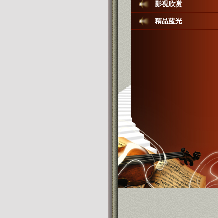
影视欣赏
精品蓝光