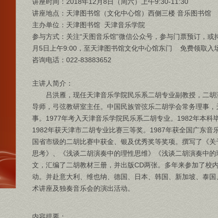
讲座时间：2018年12月8日（周六）上午9:30-11:30
讲座地点：天津图书馆（文化中心馆）西侧三楼 音乐图书馆
主办单位：天津图书馆 天津音乐学院
参与方式：关注“天图音乐馆”微信公众号，参与门票预订，或持
月5日上午9:00，至天津图书馆文化中心馆东门 免费领取入
咨询电话：022-83883652
主讲人简介：
吕洪雁，现任天津音乐学院民乐系二胡专业副教授，二胡
导师，弓弦教研室主任。中国民族管弦乐二胡学会常务理事，
事。1977年考入天津音乐学院民乐系二胡专业。1982年本
1982年获天津市二胡专业比赛三等奖。1987年获全国广东
国省市级的二胡比赛中获金、银及优秀奖等奖项。撰写了《关
思考》、《浅谈二胡演奏中的理性思维》《浅谈二胡演奏中的
文，汇编了二胡教材三册，并出版CD两张。多年来参加了校
动。并赴意大利、维也纳、德国、日本、韩国、新加坡、泰国
术讲座及独奏音乐会的演出活动。
内容提要：